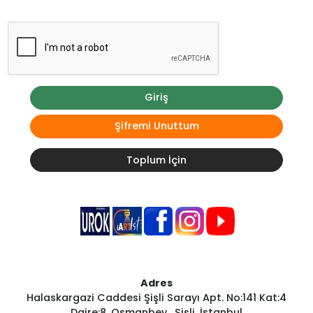
Giriş
Şifremi Unuttum
Toplum İçin
Adres
Halaskargazi Caddesi Şişli Sarayı Apt. No:141 Kat:4
Daire:8, Osmanbey , Şişli, İstanbul