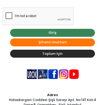
Giriş
Şifremi Unuttum
Toplum İçin
Adres
Halaskargazi Caddesi Şişli Sarayı Apt. No:141 Kat:4
Daire:8, Osmanbey , Şişli, İstanbul