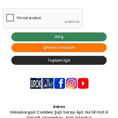
Giriş
Şifremi Unuttum
Toplum İçin
Adres
Halaskargazi Caddesi Şişli Sarayı Apt. No:141 Kat:4
Daire:8, Osmanbey , Şişli, İstanbul