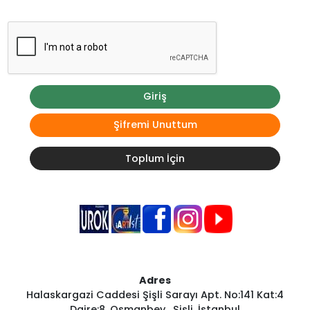
Giriş
Şifremi Unuttum
Toplum İçin
Adres
Halaskargazi Caddesi Şişli Sarayı Apt. No:141 Kat:4
Daire:8, Osmanbey , Şişli, İstanbul