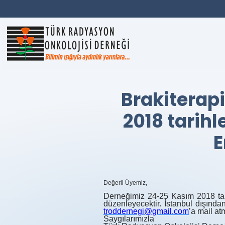
Brakiterap
2018 tarihl
E
Değerli Üyemiz,
Derneğimiz 24-25 Kasım 2018 tarih
düzenleyecektir. İstanbul dışından
troddernegi@gmail.com
’a mail at
Saygılarımızla