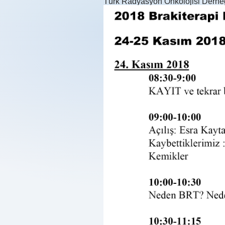
Türk Radyasyon Onkolojisi Derne