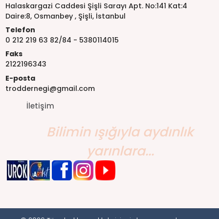
Halaskargazi Caddesi Şişli Sarayı Apt. No:141 Kat:4
Daire:8, Osmanbey , Şişli, İstanbul
Telefon
0 212 219 63 82/84 - 5380114015
Faks
2122196343
E-posta
troddernegi@gmail.com
İletişim
Bilimin ışığıyla aydınlık
yarınlara...