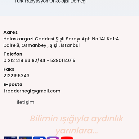
Türk Radyasyon Onkolojisi Derneği
Adres
Halaskargazi Caddesi Şişli Sarayı Apt. No:141 Kat:4
Daire:8, Osmanbey , Şişli, İstanbul
Telefon
0 212 219 63 82/84 - 5380114015
Faks
2122196343
E-posta
troddernegi@gmail.com
İletişim
Bilimin ışığıyla aydınlık
yarınlara...