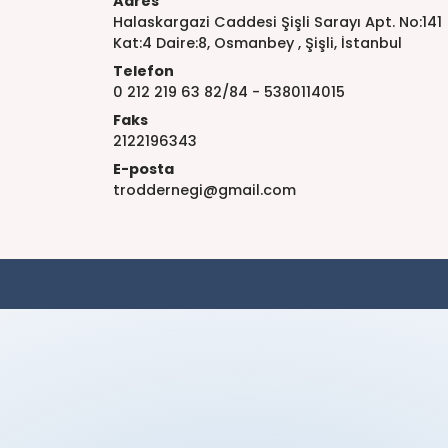
Adres
Halaskargazi Caddesi Şişli Sarayı Apt. No:141
Kat:4 Daire:8, Osmanbey , Şişli, İstanbul
Telefon
0 212 219 63 82/84 - 5380114015
Faks
2122196343
E-posta
troddernegi@gmail.com