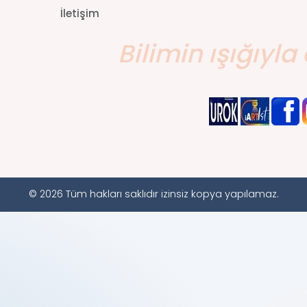
İletişim
Bilimin ışığıyla 
© 2026 Tüm hakları saklıdır izinsiz kopya yapılamaz.