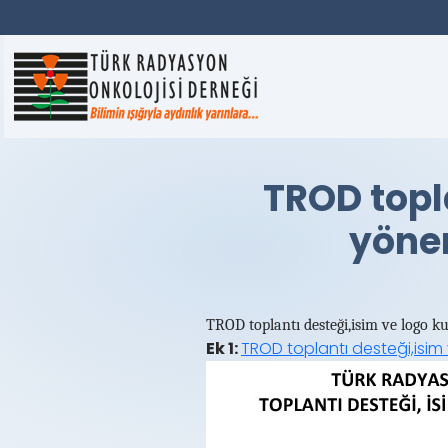
TROD topl
yöner
TROD toplantı desteği,isim ve logo ku
Ek 1:
TROD toplantı desteği,isim