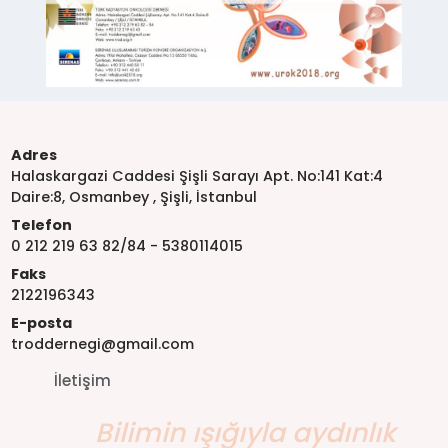
Adres
Halaskargazi Caddesi Şişli Sarayı Apt. No:141 Kat:4
Daire:8, Osmanbey , Şişli, İstanbul
Telefon
0 212 219 63 82/84 - 5380114015
Faks
2122196343
E-posta
troddernegi@gmail.com
İletişim
Bilimin ışığıyla aydınlık