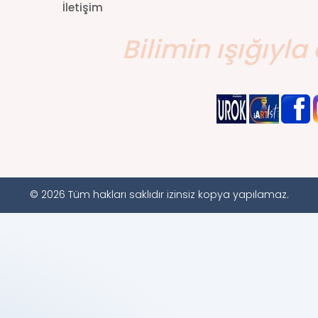
İletişim
Bilimin ışığıyla 
© 2026 Tüm hakları saklıdır izinsiz kopya yapılamaz.