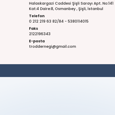
Halaskargazi Caddesi Şişli Sarayı Apt. No:141
Kat:4 Daire:8, Osmanbey , Şişli, İstanbul
Telefon
0 212 219 63 82/84 - 5380114015
Faks
2122196343
E-posta
troddernegi@gmail.com