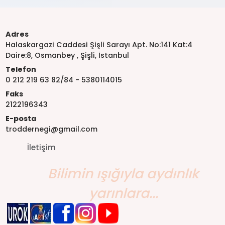
Adres
Halaskargazi Caddesi Şişli Sarayı Apt. No:141 Kat:4
Daire:8, Osmanbey , Şişli, İstanbul
Telefon
0 212 219 63 82/84 - 5380114015
Faks
2122196343
E-posta
troddernegi@gmail.com
İletişim
Bilimin ışığıyla aydınlık
yarınlara...