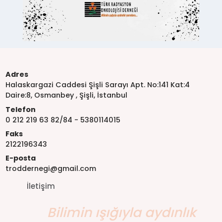
Adres
Halaskargazi Caddesi Şişli Sarayı Apt. No:141 Kat:4
Daire:8, Osmanbey , Şişli, İstanbul
Telefon
0 212 219 63 82/84 - 5380114015
Faks
2122196343
E-posta
troddernegi@gmail.com
İletişim
Bilimin ışığıyla aydınlık