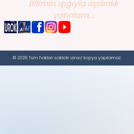
Bilimin ışığıyla aydınlık
yarınlara...
© 2026 Tüm hakları saklıdır izinsiz kopya yapılamaz.