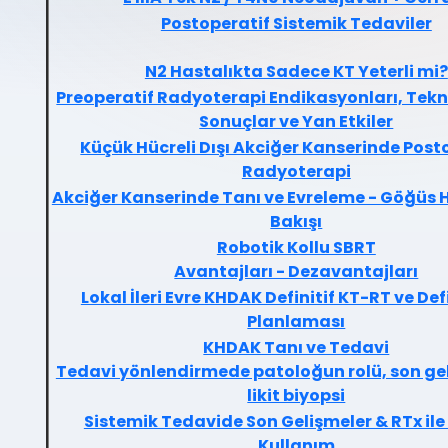
Postoperatif Sistemik Tedaviler
N2 Hastalıkta Sadece KT Yeterli mi?
Preoperatif Radyoterapi Endikasyonları, Tekn
Sonuçlar ve Yan Etkiler
Küçük Hücreli Dışı Akciğer Kanserinde Post
Radyoterapi
Akciğer Kanserinde Tanı ve Evreleme - Göğüs H
Bakışı
Robotik Kollu SBRT
Avantajları - Dezavantajları
Lokal İleri Evre KHDAK Definitif KT-RT ve Defi
Planlaması
KHDAK Tanı ve Tedavi
Tedavi yönlendirmede patoloğun rolü, son gel
likit biyopsi
Sistemik Tedavide Son Gelişmeler & RTx ile 
Kullanım