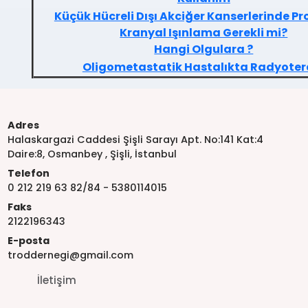
Küçük Hücreli Dışı Akciğer Kanserlerinde Pro
Kranyal Işınlama Gerekli mi?
Hangi Olgulara ?
Oligometastatik Hastalıkta Radyoter
Adres
Halaskargazi Caddesi Şişli Sarayı Apt. No:141 Kat:4
Daire:8, Osmanbey , Şişli, İstanbul
Telefon
0 212 219 63 82/84 - 5380114015
Faks
2122196343
E-posta
troddernegi@gmail.com
İletişim