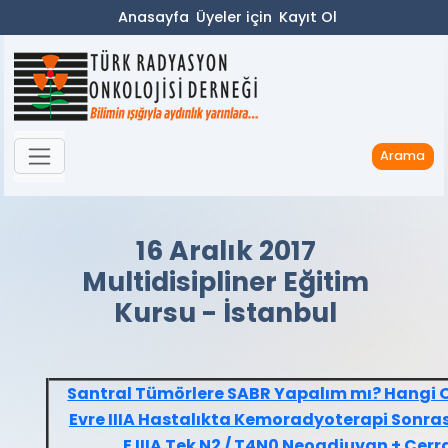
Anasayfa
Üyeler için
Kayıt Ol
Arama
16 Aralık 2017
Multidisipliner Eğitim
Kursu - İstanbul
Santral Tümörlere SABR Yapalım mı? Hangi 
Evre IIIA Hastalıkta Kemoradyoterapi Sonras
E IIIA Tek N2 / T4N0 Neoadjuvan + Cerr