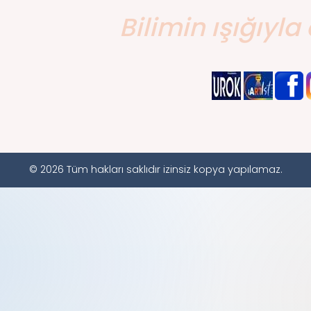
Bilimin ışığıyla 
© 2026 Tüm hakları saklıdır izinsiz kopya yapılamaz.