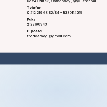
Kat:4 Daire:8, Osmanbey , Şişli, İstanbul
Telefon
0 212 219 63 82/84 - 5380114015
Faks
2122196343
E-posta
troddernegi@gmail.com