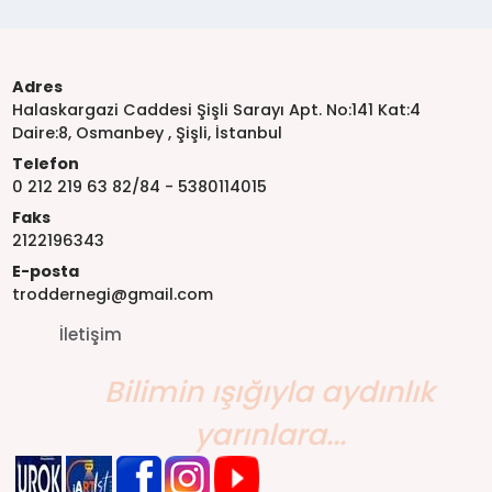
Adres
Halaskargazi Caddesi Şişli Sarayı Apt. No:141 Kat:4
Daire:8, Osmanbey , Şişli, İstanbul
Telefon
0 212 219 63 82/84 - 5380114015
Faks
2122196343
E-posta
troddernegi@gmail.com
İletişim
Bilimin ışığıyla aydınlık
yarınlara...