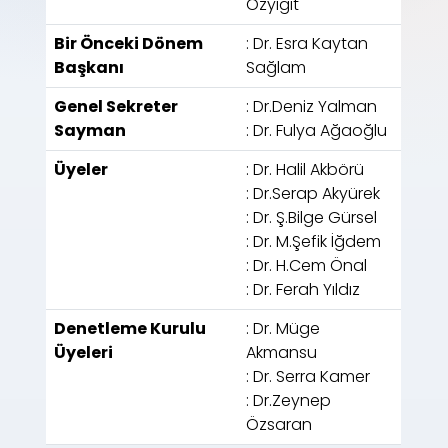
Özyiğit
Bir Önceki Dönem
: Dr. Esra Kaytan
Başkanı
Sağlam
Genel Sekreter
: Dr.Deniz Yalman
Sayman
: Dr. Fulya Ağaoğlu
Üyeler
: Dr. Halil Akbörü
: Dr.Serap Akyürek
: Dr. Ş.Bilge Gürsel
: Dr. M.Şefik İğdem
: Dr. H.Cem Önal
: Dr. Ferah Yıldız
Denetleme Kurulu
: Dr. Müge
Üyeleri
Akmansu
: Dr. Serra Kamer
: Dr.Zeynep
Özsaran