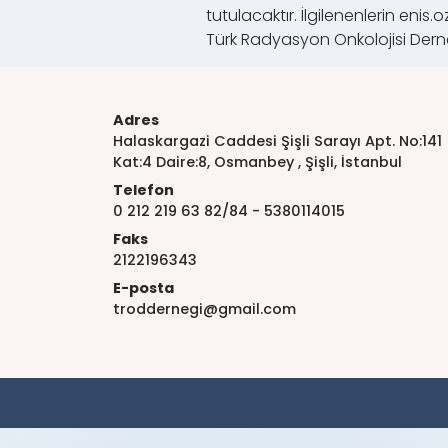
tutulacaktır. İlgilenenlerin en
Türk Radyasyon Onkolojisi Dern
Adres
Halaskargazi Caddesi Şişli Sarayı Apt. No:141
Kat:4 Daire:8, Osmanbey , Şişli, İstanbul
Telefon
0 212 219 63 82/84 - 5380114015
Faks
2122196343
E-posta
troddernegi@gmail.com