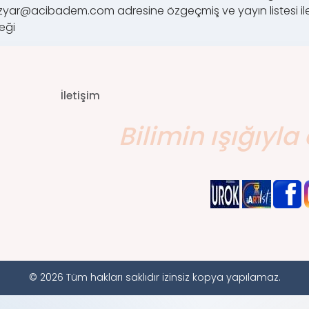
is.ozyar@acibadem.com adresine özgeçmiş ve yayın listesi il
eği
İletişim
Bilimin ışığıyla 
© 2026 Tüm hakları saklıdır izinsiz kopya yapılamaz.