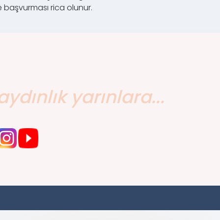
e başvurması rica olunur.
aydınlık yarınlara...