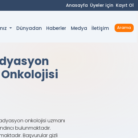
Anasayfa
Üyeler için
Kayıt Ol
Dünyadan
Haberler
Medya
İletişim
ımız
Arama
adyasyon
Onkolojisi
adyasyon onkolojisi uzmanı
ndırıcı bulunmaktadır.
aktadır. Başvurular gizli