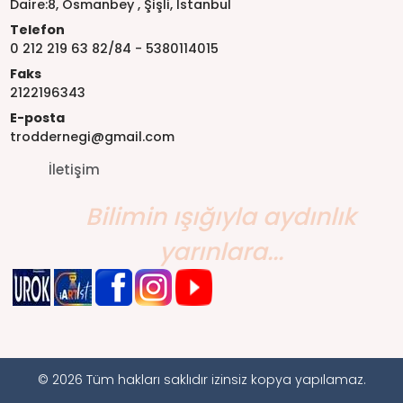
Daire:8, Osmanbey , Şişli, İstanbul
Telefon
0 212 219 63 82/84 - 5380114015
Faks
2122196343
E-posta
troddernegi@gmail.com
İletişim
Bilimin ışığıyla aydınlık
yarınlara...
© 2026 Tüm hakları saklıdır izinsiz kopya yapılamaz.