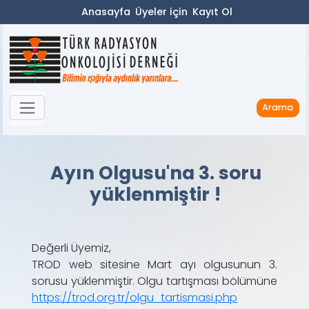
Anasayfa
Üyeler için
Kayıt Ol
Arama
Ayın Olgusu'na 3. soru
yüklenmiştir !
Değerli Üyemiz,
TROD web sitesine Mart ayı olgusunun 3.
sorusu yüklenmiştir. Olgu tartışması bölümüne
https://trod.org.tr/olgu_tartismasi.php