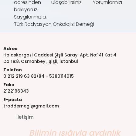
adresinden ulaşabilirsiniz. Yorumlarınızı
bekliyoruz.
Saygılarımızla,
Türk Radyasyon Onkolojisi Derneği
Adres
Halaskargazi Caddesi Şişli Sarayı Apt. No:141 Kat:4
Daire:8, Osmanbey , Şişli, İstanbul
Telefon
0 212 219 63 82/84 - 5380114015
Faks
2122196343
E-posta
troddernegi@gmail.com
İletişim
Bilimin ışığıyla aydınlık