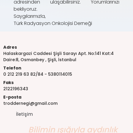
adresinden ulaşabilirsiniz. Yorumlarınızı
bekliyoruz.
Saygılarımızla,
Türk Radyasyon Onkolojisi Derneği
Adres
Halaskargazi Caddesi Şişli Sarayı Apt. No:141 Kat:4
Daire:8, Osmanbey , Şişli, İstanbul
Telefon
0 212 219 63 82/84 - 5380114015
Faks
2122196343
E-posta
troddernegi@gmail.com
İletişim
Bilimin ışığıyla aydınlık