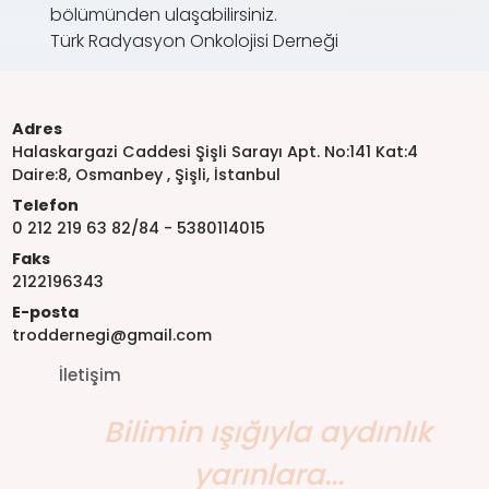
bölümünden ulaşabilirsiniz.
Türk Radyasyon Onkolojisi Derneği
Adres
Halaskargazi Caddesi Şişli Sarayı Apt. No:141 Kat:4
Daire:8, Osmanbey , Şişli, İstanbul
Telefon
0 212 219 63 82/84 - 5380114015
Faks
2122196343
E-posta
troddernegi@gmail.com
İletişim
Bilimin ışığıyla aydınlık
yarınlara...