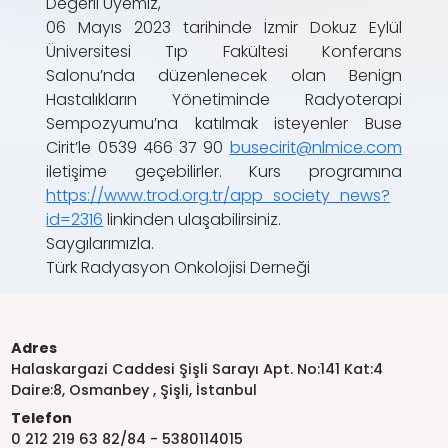
Değerli Üyemiz,
06 Mayıs 2023 tarihinde İzmir Dokuz Eylül
Üniversitesi Tıp Fakültesi Konferans
Salonu’nda düzenlenecek olan Benign
Hastalıkların Yönetiminde Radyoterapi
Sempozyumu’na katılmak isteyenler Buse
Cirit’le 0539 466 37 90
busecirit@nlmice.com
iletişime geçebilirler. Kurs programına
https://www.trod.org.tr/app_society_news?
id=2316
linkinden ulaşabilirsiniz.
Saygılarımızla.
Türk Radyasyon Onkolojisi Derneği
Adres
Halaskargazi Caddesi Şişli Sarayı Apt. No:141 Kat:4
Daire:8, Osmanbey , Şişli, İstanbul
Telefon
0 212 219 63 82/84 - 5380114015