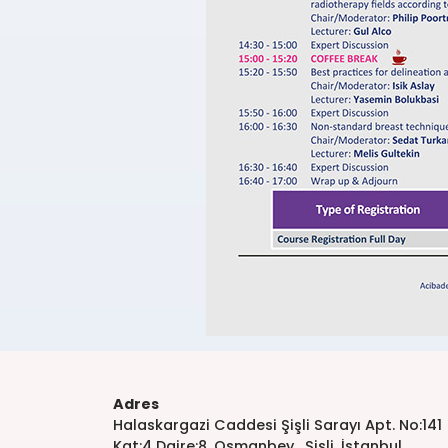
Adres
Halaskargazi Caddesi Şişli Sarayı Apt. No:141
Kat:4 Daire:8, Osmanbey , Şişli, İstanbul