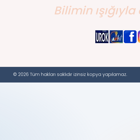
Bilimin ışığıyla 
© 2026 Tüm hakları saklıdır izinsiz kopya yapılamaz.