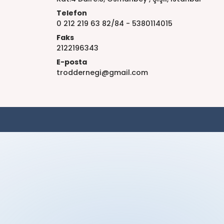
Telefon
0 212 219 63 82/84 - 5380114015
Faks
2122196343
E-posta
troddernegi@gmail.com