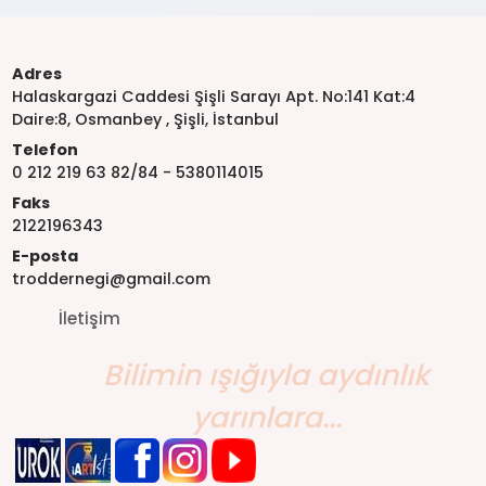
Adres
Halaskargazi Caddesi Şişli Sarayı Apt. No:141 Kat:4
Daire:8, Osmanbey , Şişli, İstanbul
Telefon
0 212 219 63 82/84 - 5380114015
Faks
2122196343
E-posta
troddernegi@gmail.com
İletişim
Bilimin ışığıyla aydınlık
yarınlara...