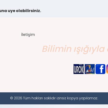
na uye olabilirsiniz.
İletişim
Bilimin ışığıyla 
© 2026 Tüm hakları saklıdır izinsiz kopya yapılamaz.