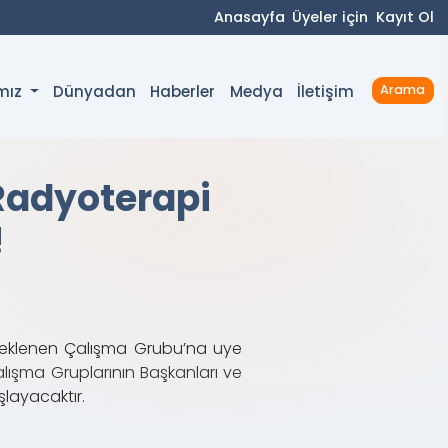
Anasayfa
Üyeler için
Kayıt Ol
Dünyadan
Haberler
Medya
İletişim
ımız
Arama
Radyoterapi
!
i eklenen Çalışma Grubu’na uye
lışma Gruplarının Başkanları ve
şlayacaktır.