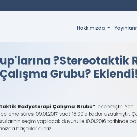
Hakkımızda
Yayınlar
up'larına ?Stereotaktik 
Çalışma Grubu? Eklendi
otaktik Radyoterapi Çalışma Grubu”
eklenmiştir. Yen
elleme süresi 09.01.2017 saat 18:00'e kadar uzatılmıştır.
Ça
ullarının seçim yapılacak duyuru ile
10.01.2016 tarihinde ba
ınızda başarılar dileriz.