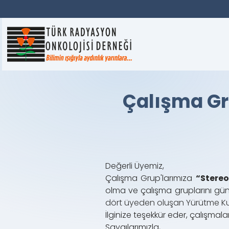
Çalışma Gr
Değerli Üyemiz,
Çalışma Grup'larımıza
“Stere
olma ve çalışma gruplarını günc
dört üyeden oluşan Yürütme Kur
İlginize teşekkür eder, çalışmalar
Saygılarımızla,