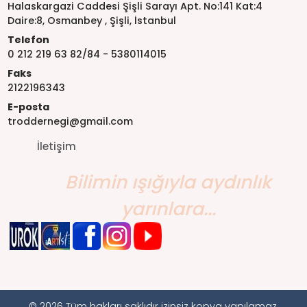
Halaskargazi Caddesi Şişli Sarayı Apt. No:141 Kat:4
Daire:8, Osmanbey , Şişli, İstanbul
Telefon
0 212 219 63 82/84 - 5380114015
Faks
2122196343
E-posta
troddernegi@gmail.com
İletişim
Bilimin ışığıyla aydınlık
yarınlara...
© 2026 Tüm hakları saklıdır izinsiz kopya yapılamaz.