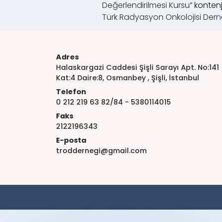
Değerlendirilmesi Kursu”
konten
Türk Radyasyon Onkolojisi Dern
Adres
Halaskargazi Caddesi Şişli Sarayı Apt. No:141
Kat:4 Daire:8, Osmanbey , Şişli, İstanbul
Telefon
0 212 219 63 82/84 - 5380114015
Faks
2122196343
E-posta
troddernegi@gmail.com