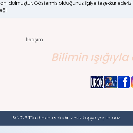
janı dolmuştur
.
Göstermiş olduğunuz ilgiye teşekkür ederiz.
eği
İletişim
Bilimin ışığıyla 
© 2026 Tüm hakları saklıdır izinsiz kopya yapılamaz.