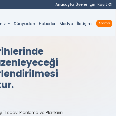
Anasayfa
Üyeler için
Kayıt Ol
Dünyadan
Haberler
Medya
İletişim
ımız
Arama
ihlerinde
üzenleyeceği
lendirilmesi
ur.
i "Tedavi Planlama ve Planların