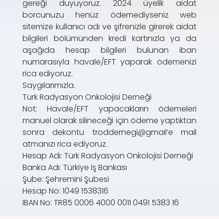
gereği duyuyoruz. 2024 üyelik aidat
borcunuzu henüz ödemediyseniz web
sitemize kullanıcı adı ve şifrenizle girerek aidat
bilgileri bölümünden kredi kartınızla ya da
aşağıda hesap bilgileri bulunan iban
numarasıyla havale/EFT yaparak ödemenizi
rica ediyoruz.
Saygılarımızla.
Türk Radyasyon Onkolojisi Derneği
Not: Havale/EFT yapacakların ödemeleri
manuel olarak silineceği için ödeme yaptıktan
sonra dekontu troddernegi@gmail’e mail
atmanızı rica ediyoruz.
Hesap Adı: Türk Radyasyon Onkolojisi Derneği
Banka Adı: Türkiye İş Bankası
Şube: Şehremini Şubesi
Hesap No: 1049 1538316
IBAN No: TR85 0006 4000 0011 0491 5383 16