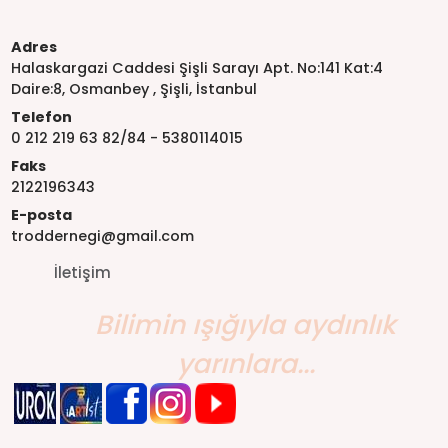
Adres
Halaskargazi Caddesi Şişli Sarayı Apt. No:141 Kat:4
Daire:8, Osmanbey , Şişli, İstanbul
Telefon
0 212 219 63 82/84 - 5380114015
Faks
2122196343
E-posta
troddernegi@gmail.com
İletişim
Bilimin ışığıyla aydınlık
yarınlara...