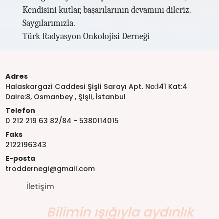
Kendisini kutlar, başarılarının devamını dileriz.
Saygılarımızla.
Türk Radyasyon Onkolojisi Derneği
Adres
Halaskargazi Caddesi Şişli Sarayı Apt. No:141 Kat:4
Daire:8, Osmanbey , Şişli, İstanbul
Telefon
0 212 219 63 82/84 - 5380114015
Faks
2122196343
E-posta
troddernegi@gmail.com
İletişim
Bilimin ışığıyla aydınlık