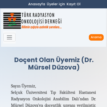
Anasayfa
Üyeler için
Kayıt Ol
Arama
Doçent Olan Üyemiz (Dr.
Mürsel Düzova)
Sayın Üyemiz,
Selçuk Üniversitesi Tıp Fakültesi Hastanesi
Radyasyon Onkolojisi Anabilim Dalı’ndan Dr.
Mürsel Düzova’ya doçentlik unvanı verilmiştir.