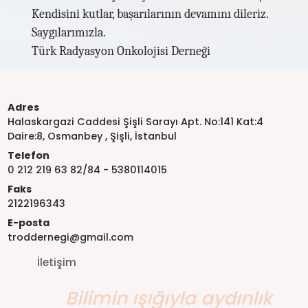
Kendisini kutlar, başarılarının devamını dileriz.
Saygılarımızla.
Türk Radyasyon Onkolojisi Derneği
Adres
Halaskargazi Caddesi Şişli Sarayı Apt. No:141 Kat:4
Daire:8, Osmanbey , Şişli, İstanbul
Telefon
0 212 219 63 82/84 - 5380114015
Faks
2122196343
E-posta
troddernegi@gmail.com
İletişim
Bilimin ışığıyla aydınlık