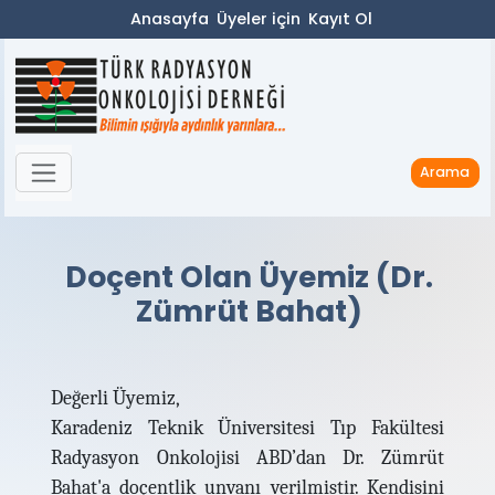
Anasayfa
Üyeler için
Kayıt Ol
Arama
Doçent Olan Üyemiz (Dr.
Zümrüt Bahat)
Değerli Üyemiz,
Karadeniz Teknik Üniversitesi Tıp Fakültesi
Radyasyon Onkolojisi ABD’dan Dr. Zümrüt
Bahat'a doçentlik unvanı verilmiştir. Kendisini