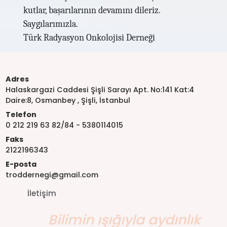
kutlar, başarılarının devamını dileriz.
Saygılarımızla.
Türk Radyasyon Onkolojisi Derneği
Adres
Halaskargazi Caddesi Şişli Sarayı Apt. No:141 Kat:4
Daire:8, Osmanbey , Şişli, İstanbul
Telefon
0 212 219 63 82/84 - 5380114015
Faks
2122196343
E-posta
troddernegi@gmail.com
İletişim
Bilimin ışığıyla aydınlık