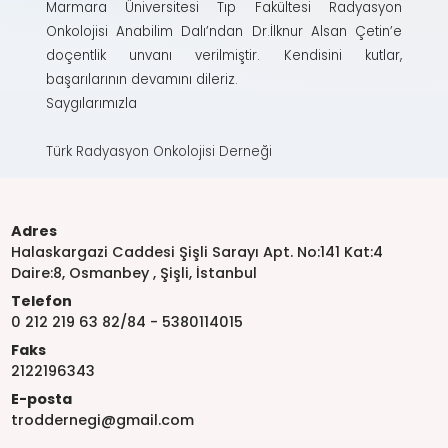
Marmara Üniversitesi Tıp Fakültesi Radyasyon
Onkolojisi Anabilim Dalı’ndan Dr.İlknur Alsan Çetin’e
doçentlik unvanı verilmiştir. Kendisini kutlar,
başarılarının devamını dileriz.
Saygılarımızla
Türk Radyasyon Onkolojisi Derneği
Adres
Halaskargazi Caddesi Şişli Sarayı Apt. No:141 Kat:4
Daire:8, Osmanbey , Şişli, İstanbul
Telefon
0 212 219 63 82/84 - 5380114015
Faks
2122196343
E-posta
troddernegi@gmail.com