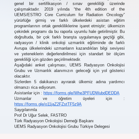
genel bir sertifikasyon / sınav gerekliliği üzerinde
çalışmaktadır. 2019 yılında “the 4th edition of the
UEMS/ESTRO Core Curriculum for Radiation Oncology”
yürürlüğe girmiş ve farklı ülkelerdeki asistan eğitim
programlarının ortak gerekliliklerine işaret etmiştir; ülkemizin
çekirdek programı da bu raporla uyumlu hale getirilmiştir. Bu
doğrultuda, bir çok farklı branşta uygulamaya geçtiği gibi,
radyasyon / klinik onkoloji uzmanlık eğitiminde de farklı
Avrupa ülkelerindeki uzmanların kazandıkları bilgi seviyesi
ve yeteneklerin değerlendirilmesi için standart bir ölçüm
gerekliliği için gözden geçirilmektedir.
Aşağıdaki anket çalışması, UEMS Radyasyon Onkolojisi
Grubu ve Uzmanlık alanımızın geleceği için yol gösterici
olacaktır.
Sizlerden 5 dakikanızı ayırarak ülkemiz adına yardımcı
olmanızı rica ediyorum.
Asistanlar için :
https://forms.gle/Whe3PFUDWubdDEDDA
Uzmanlar ve öğretim üyeleri için :
https://forms.gle/o11jaZ2FZstTF5z9A
Saygılarımla
Prof Dr Uğur Selek, FASTRO
Türk Radyasyon Onkolojisi Derneği Başkanı
UEMS Radyasyon Onkolojisi Grubu Türkiye Delegesi