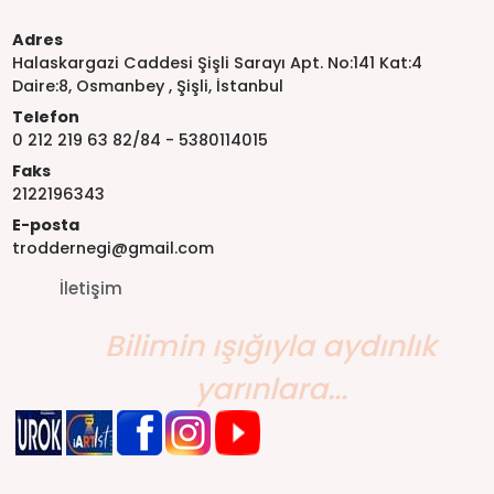
Adres
Halaskargazi Caddesi Şişli Sarayı Apt. No:141 Kat:4
Daire:8, Osmanbey , Şişli, İstanbul
Telefon
0 212 219 63 82/84 - 5380114015
Faks
2122196343
E-posta
troddernegi@gmail.com
İletişim
Bilimin ışığıyla aydınlık
yarınlara...