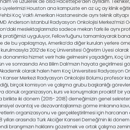
andım ve üzülerek de olsa Hacettepe’den ayrıldım. Tekniker
 üyelerimizi Houston ana kampüste en az üç ay klinik eğit
 Vehbi Koç Vakfı Amerikan Hastanesinde aynı teknik altya
 MD Anderson İstanbul Radyasyon Onkolojisi Merkezi’mizi Oc
n’daki meslektaşlarımızla sadece mekan farkı ile aynı pro
efillik pratiğimizi uyguluyor, Fellow’luğunu tamamlayarak ban
le de bu yapılaşmayı, Amerika’da diğer kurulan yerlere örne
nin kurulmasıyla 2012’de Koç Üniversitesi Öğretim Üyesi olar
ve donanımla hizmet verir hale gelmesini yaşadığım, Koç Ün
 ve sonrasında Ana Bilim Dalı’mızın hayata geçirilmesi g
Akademik olarak halen hem Koç Üniversitesi Radyasyon Onko
on Kanser Merkezi Radyasyon Onkolojisi Bölümü profesör 
ği, birçok komisyon ve çalışma grubu başkanlığı görevlerin
ya dönük organizasyon, kurs ve konuşmaları proaktif bir yakl
birlikte iki dönem (2015- 2018) derneğimizin genel sekreter
 potansiyel avantaj ve dezavantajlarımızı görme imkanına 
yetlerin organizasyonu ve gerçekleştirilmesi için harcanan 
yılları arasında Türk Akciğer Kanseri Derneği’nin iki dönem 
n kendi branşımızın haklarını gözetmek ve ortak çalışma zem