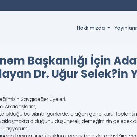
Hakkımızda
Yayınlar
nem Başkanlığı İçin Ada
layan Dr. Uğur Selek?in Y
ği’mizin Saygıdeğer Üyeleri,
m, Arkadaşlarım,
olduğu bu sıkıntılı günlerde, olağan genel kurul toplantım
hin yaklaşmakta olduğunu düşünerek, derneğimizin gelecek d
e ulaşıyorum.
ından tanıma fırsatı buldum, ancak izninizle, adaylığım çe