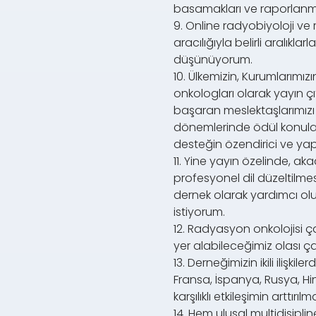
basamakları ve raporlanma
9. Online radyobiyoloji ve
aracılığıyla belirli aralı
düşünüyorum.
10. Ülkemizin, Kurumlarımı
onkologları olarak yayın çı
başaran meslektaşlarımız
dönemlerinde ödül konulara
desteğin özendirici ve yapı
11. Yine yayın özelinde, a
profesyonel dil düzeltilme
dernek olarak yardımcı olun
istiyorum.
12. Radyasyon onkolojisi ça
yer alabileceğimiz olası ça
13. Derneğimizin ikili ilişk
Fransa, İspanya, Rusya, Hindi
karşılıklı etkileşimin arttı
14. Hem ulusal multidisipli