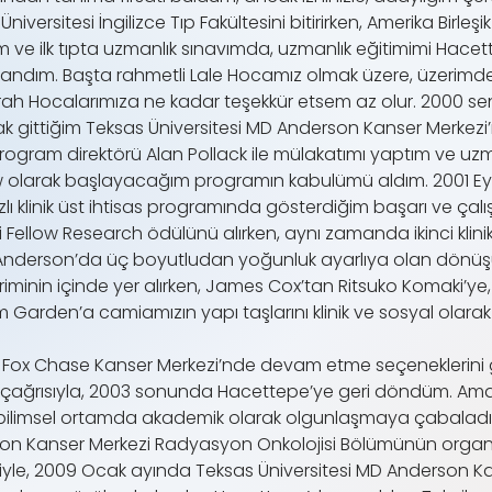
ersitesi İngilizce Tıp Fakültesini bitirirken, Amerika Birleşik 
e ilk tıpta uzmanlık sınavımda, uzmanlık eğitimimi Hacett
ndım. Başta rahmetli Lale Hocamız olmak üzere, üzerimdeki
Ferah Hocalarımıza ne kadar teşekkür etsem az olur. 2000 s
 gittiğim Teksas Üniversitesi MD Anderson Kanser Merkezi
program direktörü Alan Pollack ile mülakatımı yaptım ve u
ow olarak başlayacağım programın kabulümü aldım. 2001 Eylül
lı klinik üst ihtisas programında gösterdiğim başarı ve çal
ellow Research ödülünü alırken, aynı zamanda ikinci klinik 
MD Anderson’da üç boyutludan yoğunluk ayarlıya olan dönüşü
riminin içinde yer alırken, James Cox’tan Ritsuko Komaki’y
m Garden’a camiamızın yapı taşlarını klinik ve sosyal ola
x Chase Kanser Merkezi’nde devam etme seçeneklerini gö
ğrısıyla, 2003 sonunda Hacettepe’ye geri döndüm. Amatör 
 bir bilimsel ortamda akademik olarak olgunlaşmaya çabal
on Kanser Merkezi Radyasyon Onkolojisi Bölümünün organi
esiyle, 2009 Ocak ayında Teksas Üniversitesi MD Anderson 