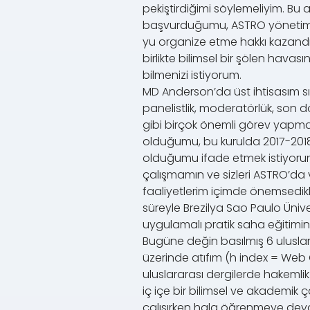
pekiştirdiğimi söylemeliyim. Bu
başvurduğumu, ASTRO yönetimini
yu organize etme hakkı kazandı
birlikte bilimsel bir şölen hava
bilmenizi istiyorum.
MD Anderson’da üst ihtisasım sı
panelistlik, moderatörlük, son
gibi birçok önemli görev yapma
olduğumu, bu kurulda 2017-2018
olduğumu ifade etmek istiyorum.
çalışmamın ve sizleri ASTRO’da
faaliyetlerim içimde önemsedikl
süreyle Brezilya Sao Paulo Üniv
uygulamalı pratik saha eğitimi
Bugüne değin basılmış 6 uluslar
üzerinde atıfım (h index = Web 
uluslararası dergilerde hakemli
iç içe bir bilimsel ve akademik
çalışırken hala öğrenmeye deva