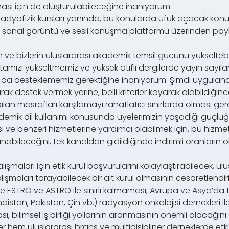
sı için de oluşturulabileceğine inanıyorum.
 radyofizik kursları yanında, bu konularda ufuk açacak kon
klarla sanal görüntü ve sesli konuşma platformu üzerinden p
zın ve bizlerin uluslararası akademik temsil gücünü yükselt
tamızı yükseltmemiz ve yüksek atıflı dergilerde yayın sayıla
ı da desteklememiz gerektiğine inanıyorum. Şimdi uygula
k destek vermek yerine, belli kriterler koyarak olabildiği
lan masrafları karşılamayı rahatlatıcı sınırlarda olması ge
kademik dil kullanımı konusunda üyelerimizin yaşadığı güçlüğ
si ve benzeri hizmetlerine yardımcı olabilmek için, bu hizm
abileceğini, tek kanaldan gidildiğinde indirimli oranların o
lışmaları için etik kurul başvurularını kolaylaştırabilecek, u
lışmaları tarayabilecek bir alt kurul olmasının cesaretlendi
ilerde ESTRO ve ASTRO ile sınırlı kalmaması, Avrupa ve Asya’da t
stan, Pakistan, Çin vb.) radyasyon onkolojisi dernekleri ile ikil
rılması, bilimsel iş birliği yollarının aranmasının önemli olacağ
ner hem uluslararası branş ve multidisipliner derneklerde et