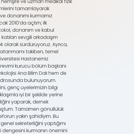
, hemşire ve uzman medikal fizik
imlerini tamamlayarak
pı ve donanımı kurmamız
ak 2010’da açtım; ilk
tokol, donanım ve kabul
a katılan sevgili arkadaşım
k olarak sürdürüyoruz. Ayrıca,
ak atanmamı takiben, temel
iversitesi Hastanemiz
örevimi kurucu bölüm başkanı
lojisi Ana Bilim Dalı hem de
kadrosunda bulunuyorum.
i, genç üyelerimizin bilgi
aşımla iyi bir şekilde yerine
liğini yaparak, dernek
kavuştum. Tamamen gönüllülük
eforun yakın şahidiyim. Bu
genel sekreterliğini yaptığımı
ini dengesini kurmanın önemini