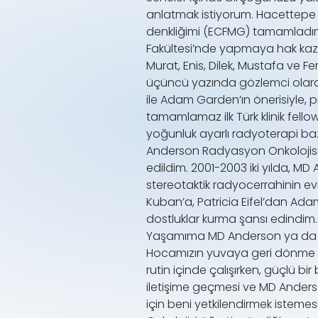
anlatmak istiyorum. Hacettepe Üniv
denkliğimi (ECFMG) tamamladım v
Fakültesi’nde yapmaya hak kaza
Murat, Enis, Dilek, Mustafa ve 
üçüncü yazında gözlemci olarak
ile Adam Garden’ın önerisiyle, 
tamamlamaz ilk Türk klinik fell
yoğunluk ayarlı radyoterapi baz
Anderson Radyasyon Onkolojisi F
edildim. 2001-2003 iki yılda, 
stereotaktik radyocerrahinin ev
Kuban’a, Patricia Eifel’dan Ada
dostluklar kurma şansı edindim.
Yaşamıma MD Anderson ya da Fo
Hocamızın yuvaya geri dönme ça
rutin içinde çalışırken, güçlü
iletişime geçmesi ve MD Anders
için beni yetkilendirmek istem