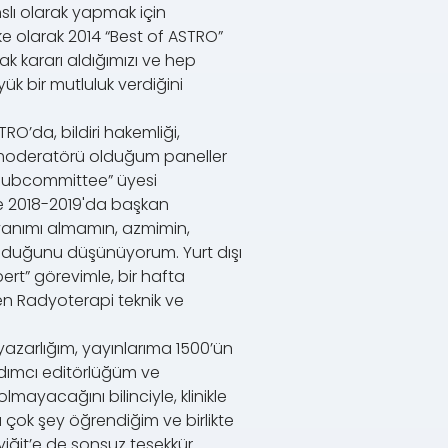
slı olarak yapmak için
e olarak 2014 “Best of ASTRO”
 kararı aldığımızı ve hep
ük bir mutluluk verdiğini
O’da, bildiri hakemliği,
e moderatörü olduğum paneller
 Subcommittee” üyesi
ve 2018-2019'da başkan
nvanımı almamın, azmimin,
olduğunu düşünüyorum. Yurt dışı
ert” görevimle, bir hafta
en Radyoterapi teknik ve
yazarlığım, yayınlarıma 1500’ün
rdımcı editörlüğüm ve
ayacağını bilinciyle, klinikle
 çok şey öğrendiğim ve birlikte
iğit’e de sonsuz teşekkür