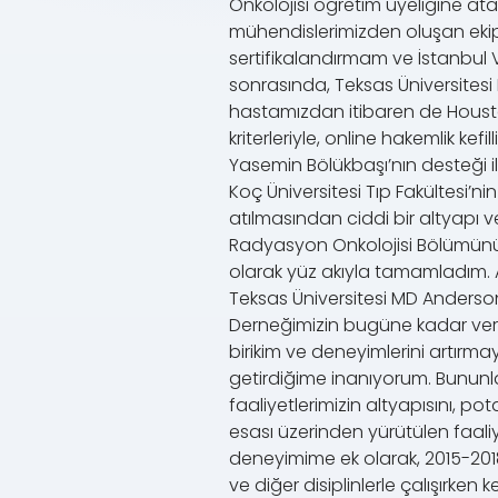
Onkolojisi öğretim üyeliğine at
mühendislerimizden oluşan ekip
sertifikalandırmam ve İstanbul
sonrasında, Teksas Üniversitesi
hastamızdan itibaren de Housto
kriterleriyle, online hakemlik k
Yasemin Bölükbaşı’nın desteği i
Koç Üniversitesi Tıp Fakültesi’
atılmasından ciddi bir altyapı 
Radyasyon Onkolojisi Bölümünün
olarak yüz akıyla tamamladım. 
Teksas Üniversitesi MD Anders
Derneğimizin bugüne kadar verdi
birikim ve deneyimlerini artırma
getirdiğime inanıyorum. Bununla 
faaliyetlerimizin altyapısını,
esası üzerinden yürütülen faali
deneyimime ek olarak, 2015-2018 
ve diğer disiplinlerle çalışırke