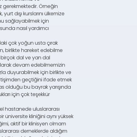
ız gerekmektedir. Örneğin
urt dışı kurslarını ülkemize
unu sağlayabilmek için
usunda nasıl yardımcı
daki çok yoğun usta çırak
ın, birlikte hareket edebilme
ı birçok dal ve yan dal
 olarak devam edebilmemizin
a duyurabilmek için birlikte ve
tişimden geçtiğini ifade etmek
as olduğu bu bayrak yarışında
ları için çok teşekkür
el hastanede uluslararası
 üniversite kliniğini aynı yüksek
i, aktif bir klinisyen olmam
lararası derneklerde aldığım