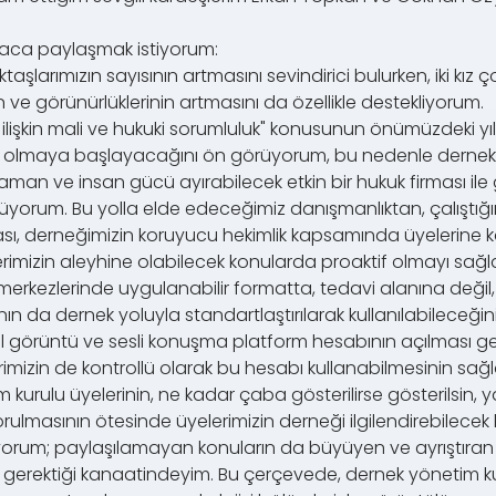
saca paylaşmak istiyorum:
taşlarımızın sayısının artmasını sevindirici bulurken, iki kız
nin ve görünürlüklerinin artmasını da özellikle destekliyorum.
 ilişkin mali ve hukuki sorumluluk" konusunun önümüzdeki y
n olmaya başlayacağını ön görüyorum, bu nedenle dernek ol
n ve insan gücü ayırabilecek etkin bir hukuk firması ile 
üyorum. Bu yolla elde edeceğimiz danışmanlıktan, çalıştığım
sı, derneğimizin koruyucu hekimlik kapsamında üyelerine ka
yelerimizin aleyhine olabilecek konularda proaktif olmayı sağl
erkezlerinde uygulanabilir formatta, tedavi alanına değil,
ın da dernek yoluyla standartlaştırılarak kullanılabileceğ
al görüntü ve sesli konuşma platform hesabının açılması ger
imizin de kontrollü olarak bu hesabı kullanabilmesinin sa
 kurulu üyelerinin, ne kadar çaba gösterilirse gösterilsin, 
sorulmasının ötesinde üyelerimizin derneği ilgilendirebilecek
rum; paylaşılamayan konuların da büyüyen ve ayrıştıran 
erektiği kanaatindeyim. Bu çerçevede, dernek yönetim kuru