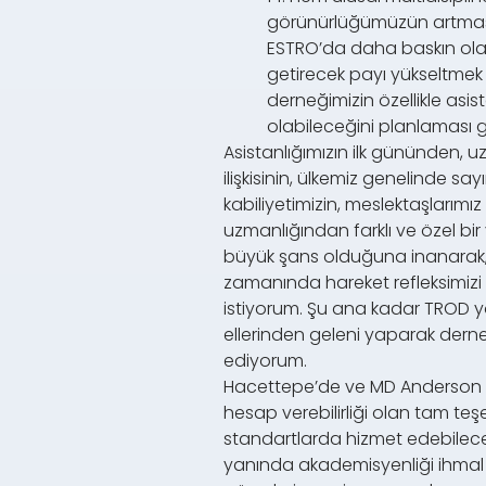
görünürlüğümüzün artması i
ESTRO’da daha baskın olabi
getirecek payı yükseltmek 
derneğimizin özellikle asi
olabileceğini planlaması 
Asistanlığımızın ilk gününden, 
ilişkisinin, ülkemiz genelinde sa
kabiliyetimizin, meslektaşlarımı
uzmanlığından farklı ve özel b
büyük şans olduğuna inanarak, b
zamanında hareket refleksimizi
istiyorum. Şu ana kadar TROD 
ellerinden geleni yaparak derneğ
ediyorum.
Hacettepe’de ve MD Anderson Ka
hesap verebilirliği olan tam teş
standartlarda hizmet edebilece
yanında akademisyenliği ihmal