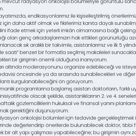
tüm mevcut radyasyon onkolojisi bölümleriyle görüntülü san
m.
hayatımızda, endikasyonlarımız ile kişiselleştirilmiş öneriler
 için daha aktif olmak ve fikirlerimiz kanıta dayalı sunab
ndini ifade etmek için yeterli imkân olmamasına bağlı çeking
eceği olan genç arkadaşlarımızın hak ettikleri görünürlüğü a
nacak sık aralıklı bir takvimle, asistanlarımız ve ilk 5 yılın
 saati” benzeri bir formatla seçilmiş makaleleri sunacakları
kleri bir girişimin önemli olduğuna inanıyorum.
arı altında moderasyonunu organize edebileceği ve isteyen 
edavisi öncesinde ya da sırasında sunabilecekleri ve diğer m
oplantı kurgulanabileceğini ön görüyorum.
manlık programlarına başlamış asistan doktorların, farklı 
nisiyatifinde olacak şekilde, asistanlıklarının 2. ve 4. seneler
 haftalık gözlemciliklerin hukuksal ve finansal yanını planlamak
mak gerektiğini düşünüyorum.
dyasyon onkolojisi bölümleri için tedavide gerçekleştirmek i
ri yerinde değerlendirip önerilerde bulunabilecek doktor, tıbb
k bir alt yapı çalışması yapabileceğine; bu girişimin aynı