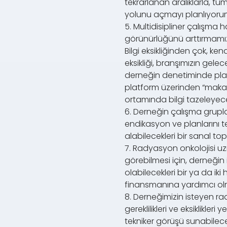
tekrarlanan aralıklarla, 
yolunu açmayı planlıyoru
5. Multidisipliner çalışma 
görünürlüğünü arttırmamız
Bilgi eksikliğinden çok, ke
eksikliği, branşımızın gel
derneğin denetiminde planla
platform üzerinden “makale
ortamında bilgi tazeleyece
6. Derneğin çalışma grupl
endikasyon ve planlarını t
alabilecekleri bir sanal t
7. Radyasyon onkolojisi uz
görebilmesi için, derneğin i
olabilecekleri bir ya da iki
finansmanına yardımcı ol
8. Derneğimizin isteyen ra
gereklilikleri ve eksiklikle
tekniker görüşü sunabilece