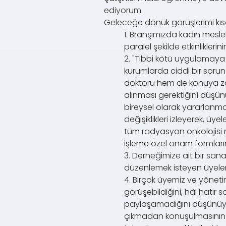
ediyorum.
Geleceğe dönük görüşlerimi kı
1. Branşımızda kadın meslek
paralel şekilde etkinlikleri
2. "Tıbbi kötü uygulamaya
kurumlarda ciddi bir soru
doktoru hem de konuya zama
alınması gerektiğini düşün
bireysel olarak yararlanma
değişiklikleri izleyerek, ü
tüm radyasyon onkolojisi m
işleme özel onam formların
3. Derneğimize ait bir san
düzenlemek isteyen üyeler
4. Birçok üyemiz ve yönetim
görüşebildiğini, hâl hatır 
paylaşamadığını düşünüyo
çıkmadan konuşulmasının g