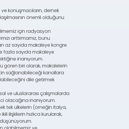
u ve konuşmacıların, dernek
aylaşılmasının önemli olduğunu
ebilmemiz için radyasyon
rımızı arttırmamız, bunu
nan az sayıda makaleye kongre
nce fazla sayıda makaleye
rektiğine inanıyorum.
ü gören biri olarak, makalelerin
etin sağlanabileceği kanallara
labileceğini dile getirmek
lusal ve uluslararası çalışmalarda
rici olacağına inanıyorum.
ek tek ülkelerin (örneğin İtalya,
i ilişkilerin hızlıca kurularak,
ını düşünüyorum.
kin olabilmemiz ve