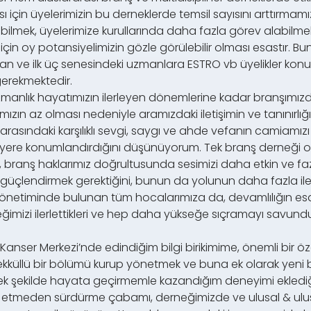
çin üyelerimizin bu derneklerde temsil sayısını arttırmam
lmek, üyelerimize kurullarında daha fazla görev alabilmek, y
için oy potansiyelimizin gözle görülebilir olması esastır. B
stan ve ilk üç senesindeki uzmanlara ESTRO vb üyelikler kon
gerekmektedir.
uzmanlık hayatımızın ilerleyen dönemlerine kadar branşımız
yımızın az olması nedeniyle aramızdaki iletişimin ve tanınırlığ
z arasındaki karşılıklı sevgi, saygı ve ahde vefanın camiamız
ir yere konumlandırdığını düşünüyorum. Tek branş derneği
ranş haklarımız doğrultusunda sesimizi daha etkin ve fazl
 güçlendirmek gerektiğini, bunun da yolunun daha fazla ile
yönetiminde bulunan tüm hocalarımıza da, devamlılığın es
imizi ilerlettikleri ve hep daha yükseğe sıçramayı savunduk
nser Merkezi’nde edindiğim bilgi birikimime, önemli bir öz
ekküllü bir bölümü kurup yönetmek ve buna ek olarak yeni bir
k şekilde hayata geçirmemle kazandığım deneyimi eklediğim
 etmeden sürdürme çabamı, derneğimizde ve ulusal & ulus