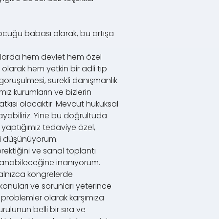
 çocuğu babası olarak, bu artışa
ıllarda hem devlet hem özel
arak hem yetkin bir adli tıp
görüşülmesi, sürekli danışmanlık
ız kurumların ve bizlerin
tkısı olacaktır. Mevcut hukuksal
ayabiliriz. Yine bu doğrultuda
 yaptığımız tedaviye özel,
ini düşünüyorum.
ektiğini ve sanal toplantı
ğlanabileceğine inanıyorum.
yalnızca kongrelerde
 konuları ve sorunları yeterince
problemler olarak karşımıza
lunun belli bir sıra ve