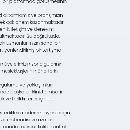
al bir platformda görüşmesinin
imizi aktarmamız ve branşımızın
ilmek çok önem kazanmaktadır.
enlik, iletişim ve deneyim
zaltmaktadır. Bu doğrultuda,
daki uzmanlarımızın sanal bir
, yönlendirilmiş bir tartışma
üyelerimizin zor olgularının
eslektaşlarının önerilerini
uygulama ve yaklaşımları
inde başka bir klinikte misafir
 ve belli kriterler içinde
stedikleri modernizasyonlar için
i fizik mühendisi ve uzman
 zamanda mevcut kalite kontrol