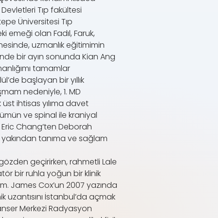
Devletleri Tıp fakültesi
epe Üniversitesi Tıp
 emeği olan Fadıl, Faruk,
enesinde, uzmanlık eğitimimin
’nde bir ayın sonunda Kian Ang
zmanlığımı tamamlar
’de başlayan bir yıllık
ışmam nedeniyle, 1. MD
üst ihtisas yılıma davet
mün ve spinal ile kraniyal
e, Eric Chang’ten Deborah
rak yakından tanıma ve sağlam
zden geçirirken, rahmetli Lale
bir ruhla yoğun bir klinik
adım. James Cox’un 2007 yazında
k uzantısını İstanbul’da açmak
Kanser Merkezi Radyasyon