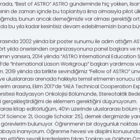
 arada, “Best of ASTRO” ASTRO gündeminde hiç yokken, lisan
n de zaman içinde bu toplantıya ikna olmasıyla pilot ülk
ğımda, bunun ancak derneğimizle var olması gerektiği ortak
sında bu yıla kadar kesintisiz devam edebilmemizin bana büy
rasında 2002 yılında bir poster sunumu ile adım attığım ASTR
 dört yılda önerisinden organizasyonuna panel başkanı v
mın yanısıra, 2014 yılında “ASTRO International Education
’de “International Liason Workgroup” başkan yardımcısı 
 2019 yılında da birlikte sevindiğimiz “Fellow of ASTRO” ü
 ve uluslararası arenada hakkıyla temsil etmemin sonucu 
erim arasına, Ekim 2017’de “IAEA Technical Cooperation Exp
ersitesi Radyasyon Onkolojisi Bölümünde, Stereotaktik Bed
ni gerçekleştirdiğimi de eklemem gerektiğini düşünüyorum.
arası kitap editörlüğüm, 40’ın üzerinde uluslararası bölüm 
Of Science: 21, Google Scholar: 25), dernek dergimizde ya
k görevlerim bulunuyor. Öğrenmenin bir doygunluk noktası olm
 çabaya inanıyorum. Öğrenme hevesi ve disiplini konusunda
m ettiğim sevgili kardeşlerim Erkan Topkan ve Gökhan Özy