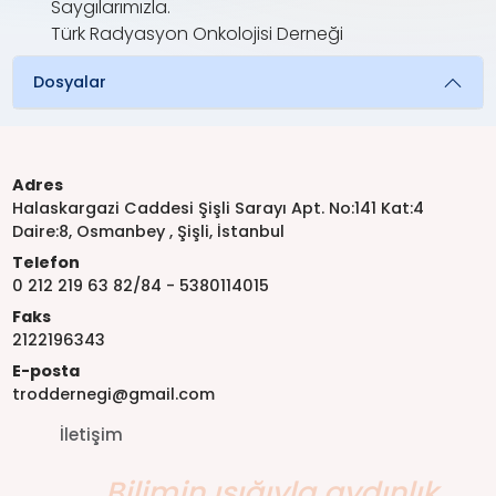
Saygılarımızla.
Türk Radyasyon Onkolojisi Derneği
Dosyalar
Adres
Halaskargazi Caddesi Şişli Sarayı Apt. No:141 Kat:4
Daire:8, Osmanbey , Şişli, İstanbul
Telefon
0 212 219 63 82/84 - 5380114015
Faks
2122196343
E-posta
troddernegi@gmail.com
İletişim
Bilimin ışığıyla aydınlık