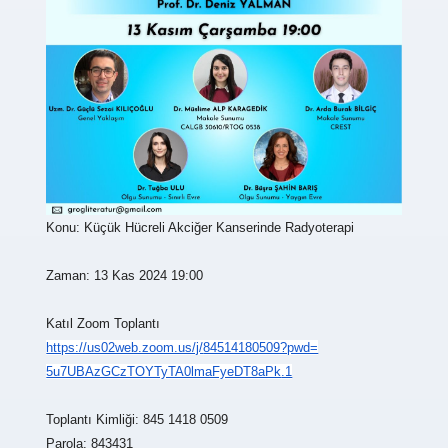
Konu: Küçük Hücreli Akciğer Kanserinde Radyoterapi
Zaman: 13 Kas 2024 19:00
Katıl Zoom Toplantı
https://us02web.zoom.us/j/
84514180509?pwd=
5u7UBAzGCzTOYTyTA0lmaFyeDT8aPk
.1
Toplantı Kimliği: 845 1418 0509
Parola: 843431