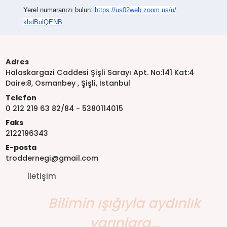
Yerel numaranızı bulun:
https://us02web.zoom.us/u/
kbdBolQENB
Adres
Halaskargazi Caddesi Şişli Sarayı Apt. No:141 Kat:4
Daire:8, Osmanbey , Şişli, İstanbul
Telefon
0 212 219 63 82/84 - 5380114015
Faks
2122196343
E-posta
troddernegi@gmail.com
İletişim
Bilimin ışığıyla aydınlık
yarınlara...