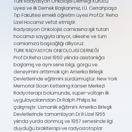
Türk Radyasyon Onkolojisi Derneği Kurucu
üyesi ve ilk Dernek Başkanımız, İ.Ü. Cerrahpaşa
Tıp Fakültesi emekli öğretim üyesi Prof.Dr. Reha
Uzel Hocamız vefat etmiştir.
Radyasyon Onkolojisi camiasına ışık tutan
hocamızı saygıyla anıyor, ailesine ve tüm
camiamıza başsağlığı diliyoruz.
TÜRK RADYASYON ONKOLOJİSİ DERNEĞİ
Prof.Dr.Reha Uzel 1950 yılında asistanlığa
başlamış ve aynı sene bilgi, görgü ve
deneyimini arttırmak için Amerika Birleşik
Devletlerinde eğitimini sürdürmüştür. New York
Memorial Sloan Kettering Kanser Merkezi
Radyoterapi bölümünde, süper-voltajın ilk
uygulayıcılarından Dr.Ralph Philips ile
çalışmıştır. Uzmanlık eğitimini Amerika Birleşik
Devletlerinde tamamlayan Dr.R.Uzel 1955
yılında yurda dönmüş ve 1957 senesinde ilgi
duyduğu brakiterapi ve radyoizotoplar