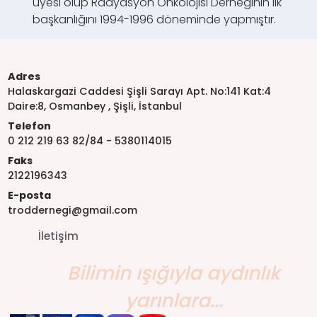
üyesi olup Radyasyon Onkolojisi Derneğinin ilk
başkanlığını 1994-1996 döneminde yapmıştır.
Adres
Halaskargazi Caddesi Şişli Sarayı Apt. No:141 Kat:4
Daire:8, Osmanbey , Şişli, İstanbul
Telefon
0 212 219 63 82/84 - 5380114015
Faks
2122196343
E-posta
troddernegi@gmail.com
İletişim
Bilimin ışığıyla aydınlık
yarınlara...