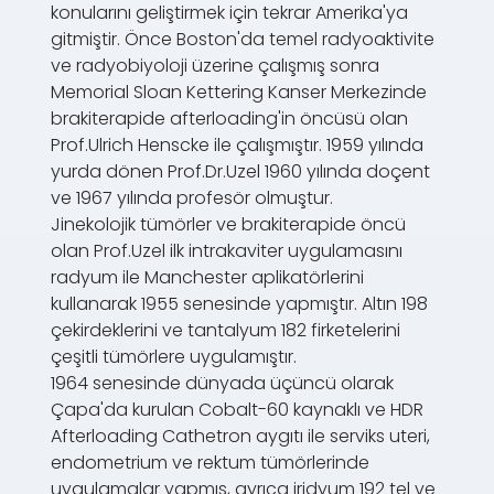
konularını geliştirmek için tekrar Amerika'ya
gitmiştir. Önce Boston'da temel radyoaktivite
ve radyobiyoloji üzerine çalışmış sonra
Memorial Sloan Kettering Kanser Merkezinde
brakiterapide afterloading'in öncüsü olan
Prof.Ulrich Henscke ile çalışmıştır. 1959 yılında
yurda dönen Prof.Dr.Uzel 1960 yılında doçent
ve 1967 yılında profesör olmuştur.
Jinekolojik tümörler ve brakiterapide öncü
olan Prof.Uzel ilk intrakaviter uygulamasını
radyum ile Manchester aplikatörlerini
kullanarak 1955 senesinde yapmıştır. Altın 198
çekirdeklerini ve tantalyum 182 firketelerini
çeşitli tümörlere uygulamıştır.
1964 senesinde dünyada üçüncü olarak
Çapa'da kurulan Cobalt-60 kaynaklı ve HDR
Afterloading Cathetron aygıtı ile serviks uteri,
endometrium ve rektum tümörlerinde
uygulamalar yapmış, ayrıca iridyum 192 tel ve