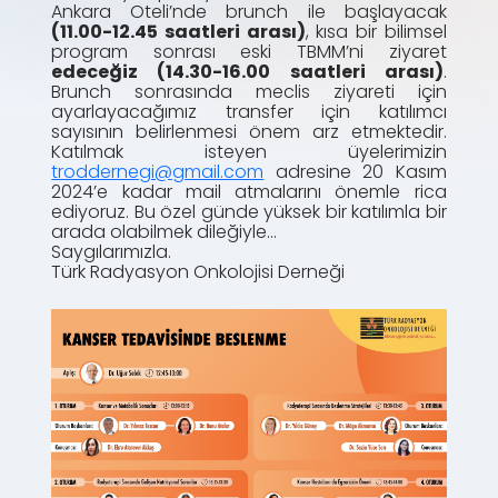
Ankara Oteli’nde brunch ile başlayacak
(11.00-12.45 saatleri arası)
, kısa bir bilimsel
program sonrası eski TBMM’ni ziyaret
edeceğiz (14.30-16.00 saatleri arası)
.
Brunch sonrasında meclis ziyareti için
ayarlayacağımız transfer için katılımcı
sayısının belirlenmesi önem arz etmektedir.
Katılmak isteyen üyelerimizin
troddernegi@gmail.com
adresine 20 Kasım
2024’e kadar mail atmalarını önemle rica
ediyoruz. Bu özel günde yüksek bir katılımla bir
arada olabilmek dileğiyle…
Saygılarımızla.
Türk Radyasyon Onkolojisi Derneği