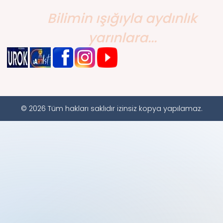
Bilimin ışığıyla aydınlık
yarınlara...
© 2026 Tüm hakları saklıdır izinsiz kopya yapılamaz.