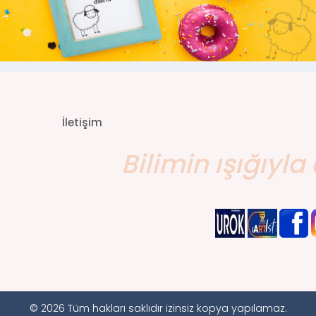
İletişim
Bilimin ışığıyla 
© 2026 Tüm hakları saklıdır izinsiz kopya yapılamaz.