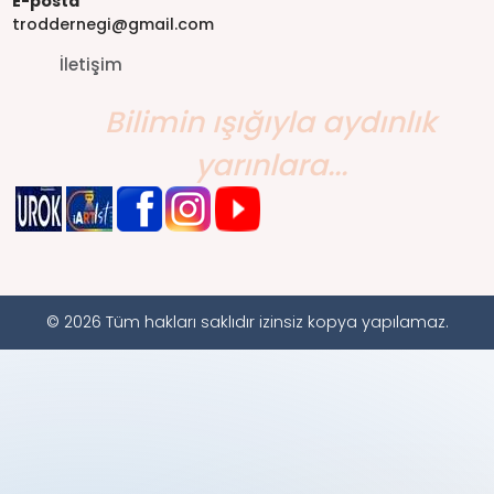
E-posta
troddernegi@gmail.com
İletişim
Bilimin ışığıyla aydınlık
yarınlara...
© 2026 Tüm hakları saklıdır izinsiz kopya yapılamaz.