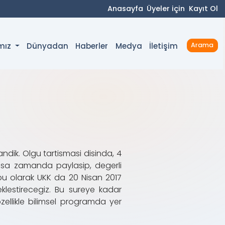
Anasayfa
Üyeler için
Kayıt Ol
Dünyadan
Haberler
Medya
İletişim
ımız
Arama
dik. Olgu tartismasi disinda, 4
n kisa zamanda paylasip, degerli
ubu olarak UKK da 20 Nisan 2017
eklestirecegiz. Bu sureye kadar
ellikle bilimsel programda yer