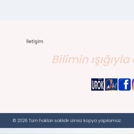
İletişim
Bilimin ışığıyla 
© 2026 Tüm hakları saklıdır izinsiz kopya yapılamaz.