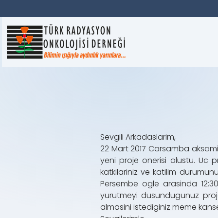
Sevgili Arkadaslarim,
22 Mart 2017 Carsamba aksami I
yeni proje onerisi olustu. Uc p
katkilariniz ve katilim durumu
Persembe ogle arasinda 12:30-1
yurutmeyi dusundugunuz projel
almasini istediginiz meme kanseri 