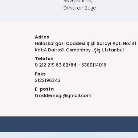
Sevgilerimle,
Dr.Nuran Beşe
Adres
Halaskargazi Caddesi Şişli Sarayı Apt. No:141
Kat:4 Daire:8, Osmanbey , Şişli, İstanbul
Telefon
0 212 219 63 82/84 - 5380114015
Faks
2122196343
E-posta
troddernegi@gmail.com