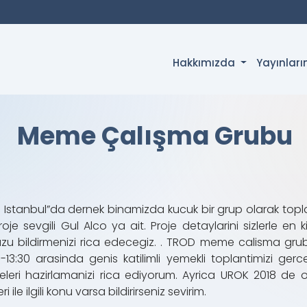
Hakkımızda
Yayınlar
Meme Çalışma Grubu
stanbul”da dernek binamizda kucuk bir grup olarak toplan
roje sevgili Gul Alco ya ait. Proje detaylarini sizlerle e
nuzu bildirmenizi rica edecegiz. . TROD meme calisma gr
3:30 arasinda genis katilimli yemekli toplantimizi gerc
eri hazirlamanizi rica ediyorum. Ayrica UROK 2018 de oz
ile ilgili konu varsa bildirirseniz sevirim.