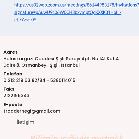
https://us02web.zoom.us/meetings/86144983178/invitations
signature=pAuwU9c06W0CH3bxvmptQdKXXK31Hol_-
eL7Yvsc-0Y
Adres
Halaskargazi Caddesi Şişli Sarayı Apt. No:141 Kat:4
Daire:8, Osmanbey , Şişli, İstanbul
Telefon
0 212 219 63 82/84 - 5380114015
Faks
2122196343
E-posta
troddernegi@gmail.com
İletişim
Bilimin ışığıyla aydınlık