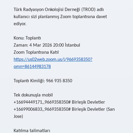
Türk Radyasyon Onkolojisi Derneği (TROD) adlı
kullanıcı sizi planlanmış Zoom toplantısına davet
ediyor.
Konu: Toplantı
Zaman: 4 Mar 2026 20:00 İstanbul
Zoom Toplantısına Katıl
https://us02web.zoom.us/j/9669358350?
omn=86144983178
Toplantı Kimliği: 966 935 8350
Tek dokunuşla mobil
+16694449171,,9669358350# Birleşik Devletler
+16699006833,,9669358350# Birleşik Devletler (San
Jose)
Katılma talimatları