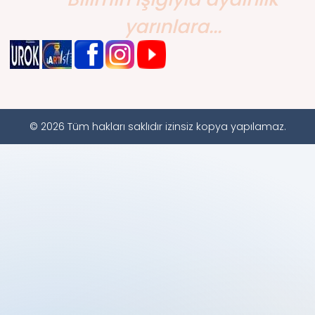
yarınlara...
© 2026 Tüm hakları saklıdır izinsiz kopya yapılamaz.