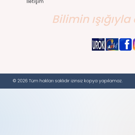
İletişim
Bilimin ışığıyla 
© 2026 Tüm hakları saklıdır izinsiz kopya yapılamaz.