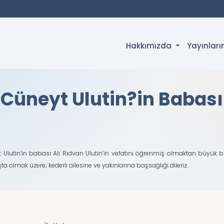
Hakkımızda
Yayınlar
H.Cüneyt Ulutin?in Babası
t Ulutin’in babası Ali Rıdvan Ulutin’in vefatını öğrenmiş olmaktan büyük
 olmak üzere; kederli ailesine ve yakınlarına başsağlığı dileriz.