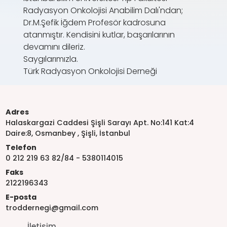
Radyasyon Onkolojisi Anabilim Dalı'ndan;
Dr.M.Şefik İğdem Profesör kadrosuna
atanmıştır. Kendisini kutlar, başarılarının
devamını dileriz.
Saygılarımızla.
Türk Radyasyon Onkolojisi Derneği
Adres
Halaskargazi Caddesi Şişli Sarayı Apt. No:141 Kat:4
Daire:8, Osmanbey , Şişli, İstanbul
Telefon
0 212 219 63 82/84 - 5380114015
Faks
2122196343
E-posta
troddernegi@gmail.com
İletişim