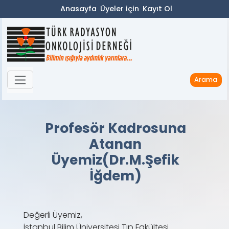
Anasayfa
Üyeler için
Kayıt Ol
Arama
Profesör Kadrosuna
Atanan
Üyemiz(Dr.M.Şefik
İğdem)
Değerli Üyemiz,
İstanbul Bilim Üniversitesi Tıp Fakültesi