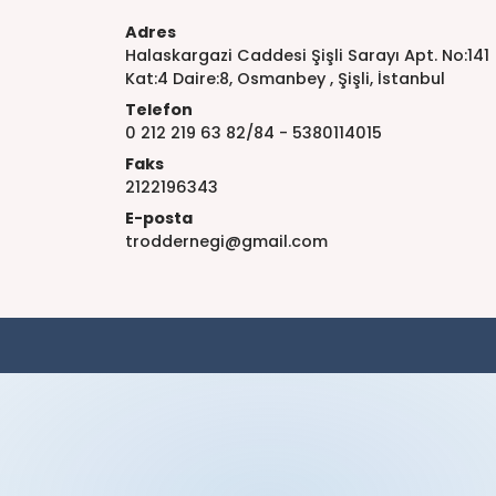
Adres
Halaskargazi Caddesi Şişli Sarayı Apt. No:141
Kat:4 Daire:8, Osmanbey , Şişli, İstanbul
Telefon
0 212 219 63 82/84 - 5380114015
Faks
2122196343
E-posta
troddernegi@gmail.com