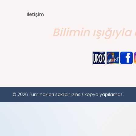
İletişim
Bilimin ışığıyla 
© 2026 Tüm hakları saklıdır izinsiz kopya yapılamaz.