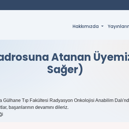
Hakkımızda
Yayınlar
Kadrosuna Atanan Üyemiz
Sağer)
ara Gülhane Tıp Fakültesi Radyasyon Onkolojisi
Anabilim Dalı'n
lar, başarılarının devamını dileriz.
ği