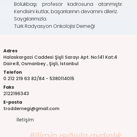
Bölükbaşı; profesör kadrosuna atanmıştır.
Kendisini kutlar, başarılarının devamını dileriz.
Saygılarımızla.
Türk Radyasyon Onkolojisi Derneği
Adres
Halaskargazi Caddesi Şişli Sarayı Apt. No:141 Kat:4
Daire:8, Osmanbey , Şişli, İstanbul
Telefon
0 212 219 63 82/84 - 5380114015
Faks
2122196343
E-posta
troddernegi@gmail.com
İletişim
Bilimin ışığıyla aydınlık