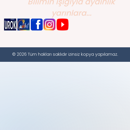
Bilimin ışığıyla aydınlık
yarınlara...
© 2026 Tüm hakları saklıdır izinsiz kopya yapılamaz.