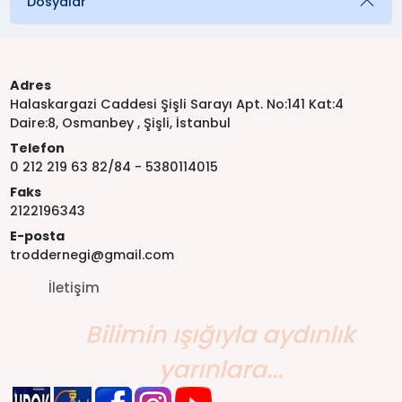
Dosyalar
Adres
Halaskargazi Caddesi Şişli Sarayı Apt. No:141 Kat:4
Daire:8, Osmanbey , Şişli, İstanbul
Telefon
0 212 219 63 82/84 - 5380114015
Faks
2122196343
E-posta
troddernegi@gmail.com
İletişim
Bilimin ışığıyla aydınlık
yarınlara...