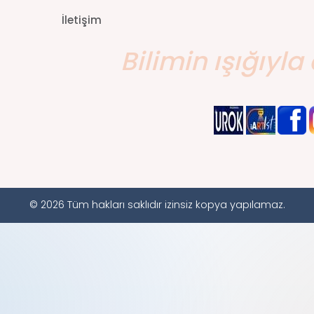
İletişim
Bilimin ışığıyla 
© 2026 Tüm hakları saklıdır izinsiz kopya yapılamaz.