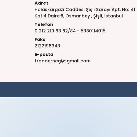
Adres
Halaskargazi Caddesi Şişli Sarayı Apt. No:141
Kat:4 Daire:8, Osmanbey , Şişli, İstanbul
Telefon
0 212 219 63 82/84 - 5380114015
Faks
2122196343
E-posta
troddernegi@gmail.com