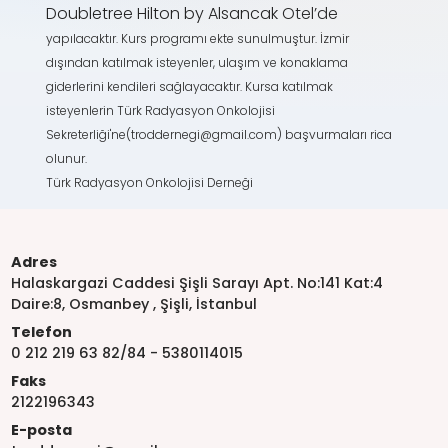
Doubletree Hilton by Alsancak
Otel’de
yapılacaktır. Kurs programı ekte sunulmuştur. İzmir
dışından katılmak isteyenler, ulaşım ve konaklama
giderlerini kendileri sağlayacaktır. Kursa katılmak
isteyenlerin Türk Radyasyon Onkolojisi
Sekreterliği'ne(troddernegi@gmail.com) başvurmaları rica
olunur.
Türk Radyasyon Onkolojisi Derneği
Adres
Halaskargazi Caddesi Şişli Sarayı Apt. No:141 Kat:4
Daire:8, Osmanbey , Şişli, İstanbul
Telefon
0 212 219 63 82/84 - 5380114015
Faks
2122196343
E-posta