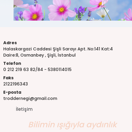
Adres
Halaskargazi Caddesi Şişli Sarayı Apt. No:141 Kat:4
Daire:8, Osmanbey , Şişli, İstanbul
Telefon
0 212 219 63 82/84 - 5380114015
Faks
2122196343
E-posta
troddernegi@gmail.com
İletişim
Bilimin ışığıyla aydınlık